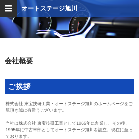
オートステージ旭川
Home
中古車販売
中古販売
カスタムカー
整備サービス
会社概要
会社概要
ご挨拶
株式会社 東宝技研工業・オートステージ旭川のホームページをご
覧頂き誠に有難うございます。
当社は株式会社 東宝技研工業として1965年に創業し、その後、
1995年に中古車部としてオートステージ旭川を設立。現在に至っ
ております。