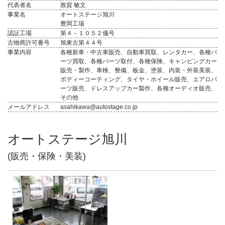
代表者名
敦賀 敏文
事業名
オートステージ旭川
豊岡工場
認証工場
第４－１０５２儀号
古物商許可番号
旭東古第４４号
事業内容
各種新車・中古車販売、自動車買取、レンタカー、各種パ
ーツ買取、各種パーツ取付、各種保険、キャンピングカー
販売・製作、車検、整備、板金、塗装、内装・外装美装、
ボディーコーティング、タイヤ・ホイール販売、エアロパ
ーツ販売、ドレスアップカー製作、各種オーディオ販売、
その他
メールアドレス
asahikawa@autostage.co.jp
オートステージ旭川
(販売・保険・美装)